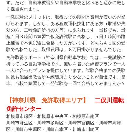
す。ただ、自動車教習所や自動車学校と比べると遥かに厳し
く採点されます。
一発試験のメリットは、取得までの期間と費用が安いのが挙
げられます。しかし、ある程度運転技術にある方（取消や失
効の方、二輪免許所持の方等）に限られます。当校でも、最
短１日３時間の練習で仮免許試験に合格し、５日１時間の路
上練習で本免試験に合格した方がいます。どちらも１回の受
験で合格でした。取得費用は、８万円掛かりませんでした。
免許取得サポート（神奈川県自動車学校）では、一発試験に
持っている自動車学校です。無駄を省いた練習プランで一人
一人に合ったプランを提供しています。試験合格までの受験
回数も他届出教習所や練習所より少ないことが自慢です。是
非、当校で練習して一発試験を一回で合格してみませんか？
【神奈川県 免許取得エリア】
二俣川運転
免許センター
相模原市緑区・相模原市中央区・相模原市南区
川崎市麻生区・川崎市多摩区・川崎市宮前区・川崎市高津
区・川崎市中原区・川崎市幸区・川崎市川崎区