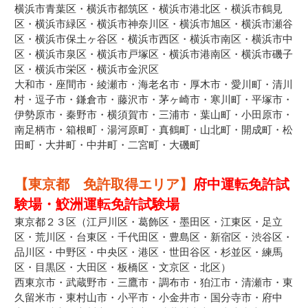
横浜市青葉区・横浜市都筑区・横浜市港北区・横浜市鶴見
区・横浜市緑区・横浜市神奈川区・横浜市旭区・横浜市瀬谷
区・横浜市保土ヶ谷区・横浜市西区・横浜市南区・横浜市中
区・横浜市泉区・横浜市戸塚区・横浜市港南区・横浜市磯子
区・横浜市栄区・横浜市金沢区
大和市・座間市・綾瀬市・海老名市・厚木市・愛川町・清川
村・逗子市・鎌倉市・藤沢市・茅ヶ崎市・寒川町・平塚市・
伊勢原市・秦野市・横須賀市・三浦市・葉山町・小田原市・
南足柄市・箱根町・湯河原町・真鶴町・山北町・開成町・松
田町・大井町・中井町・二宮町・大磯町
【東京都 免許取得エリア】
府中運転免許試
験場・鮫洲運転免許試験場
東京都２３区（江戸川区・葛飾区・墨田区・江東区・足立
区・荒川区・台東区・千代田区・豊島区・新宿区・渋谷区・
品川区・中野区・中央区・港区・世田谷区・杉並区・練馬
区・目黒区・大田区・板橋区・文京区・北区）
西東京市・武蔵野市・三鷹市・調布市・狛江市・清瀬市・東
久留米市・東村山市・小平市・小金井市・国分寺市・府中