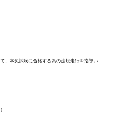
して、本免試験に合格する為の法規走行を指導い
】
円）