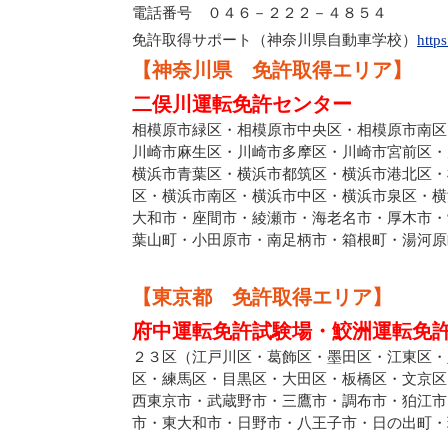
電話番号 ０４６－２２２－４８５４
免許取得サポート（神奈川県自動車学校）
http
【神奈川県 免許取得エリア】
二俣川運転免許センター
相模原市緑区・相模原市中央区・相模原市南区
川崎市麻生区・川崎市多摩区・川崎市宮前区・
横浜市青葉区・横浜市都筑区・横浜市港北区・
区・横浜市南区・横浜市中区・横浜市泉区・横
大和市・座間市・綾瀬市・海老名市・厚木市・
葉山町・小田原市・南足柄市・箱根町・湯河原
【東京都 免許取得エリア】
府中運転免許試験場・鮫洲運転免
２３区（江戸川区・葛飾区・墨田区・江東区・
区・練馬区・目黒区・大田区・板橋区・文京区
西東京市・武蔵野市・三鷹市・調布市・狛江市
市・東大和市・日野市・八王子市・日の出町・