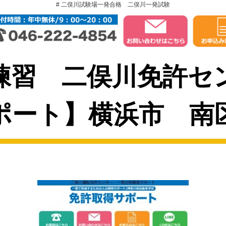
# 二俣川試験場一発合格 二俣川一発試験
練習 二俣川免許セ
ポート】横浜市 南