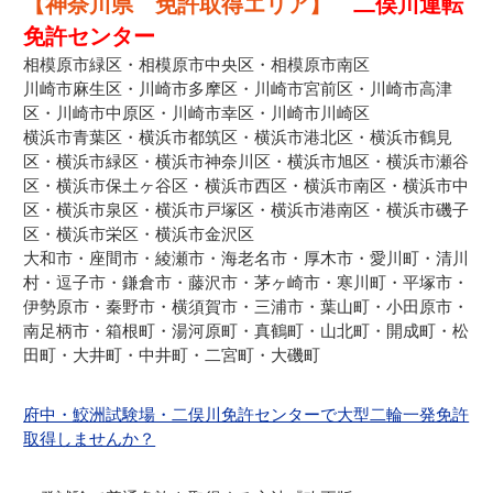
【神奈川県 免許取得エリア】
二俣川運転
免許センター
相模原市緑区・相模原市中央区・相模原市南区
川崎市麻生区・川崎市多摩区・川崎市宮前区・川崎市高津
区・川崎市中原区・川崎市幸区・川崎市川崎区
横浜市青葉区・横浜市都筑区・横浜市港北区・横浜市鶴見
区・横浜市緑区・横浜市神奈川区・横浜市旭区・横浜市瀬谷
区・横浜市保土ヶ谷区・横浜市西区・横浜市南区・横浜市中
区・横浜市泉区・横浜市戸塚区・横浜市港南区・横浜市磯子
区・横浜市栄区・横浜市金沢区
大和市・座間市・綾瀬市・海老名市・厚木市・愛川町・清川
村・逗子市・鎌倉市・藤沢市・茅ヶ崎市・寒川町・平塚市・
伊勢原市・秦野市・横須賀市・三浦市・葉山町・小田原市・
南足柄市・箱根町・湯河原町・真鶴町・山北町・開成町・松
田町・大井町・中井町・二宮町・大磯町
府中・鮫洲試験場・二俣川免許センターで大型二輪一発免許
取得しませんか？