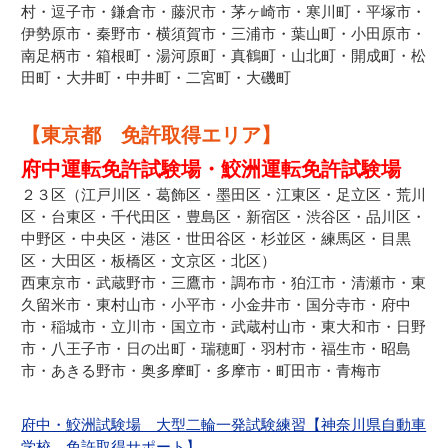
村・逗子市・鎌倉市・藤沢市・茅ヶ崎市・寒川町・平塚市・
伊勢原市・秦野市・横須賀市・三浦市・葉山町・小田原市・
南足柄市・箱根町・湯河原町・真鶴町・山北町・開成町・松
田町・大井町・中井町・二宮町・大磯町
【東京都 免許取得エリア】
府中運転免許試験場・鮫洲運転免許試験場
２３区（江戸川区・葛飾区・墨田区・江東区・足立区・荒川
区・台東区・千代田区・豊島区・新宿区・渋谷区・品川区・
中野区・中央区・港区・世田谷区・杉並区・練馬区・目黒
区・大田区・板橋区・文京区・北区）
西東京市・武蔵野市・三鷹市・調布市・狛江市・清瀬市・東
久留米市・東村山市・小平市・小金井市・国分寺市・府中
市・稲城市・立川市・国立市・武蔵村山市・東大和市・日野
市・八王子市・日の出町・瑞穂町・羽村市・福生市・昭島
市・あきる野市・奥多摩町・多摩市・町田市・青梅市
府中・鮫洲試験場 大型二輪一発試験練習【神奈川県自動車
学校 免許取得サポート】