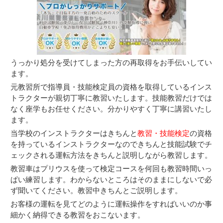
うっかり処分を受けてしまった方の再取得をお手伝いしてい
ます。
元教習所で指導員・技能検定員の資格を取得しているインス
トラクターが親切丁寧に教習いたします。技能教習だけでは
なく座学もお任せください。分かりやすく丁寧に講習いたし
ます。
当学校のインストラクターはきちんと
教
習・技能検定
の資格
を持っているインストラクターなのできちんと技能試験でチ
ェックされる運転方法をきちんと説明しながら教習します。
教習車はプリウスを使って検定コースを何回も教習時間いっ
ぱい練習します。わからないところはそのままにしないで必
ず聞いてください。教習中きちんとご説明します。
お客様の運転を見てどのように運転操作をすればいいのか事
細かく納得できる教習をおこないます。